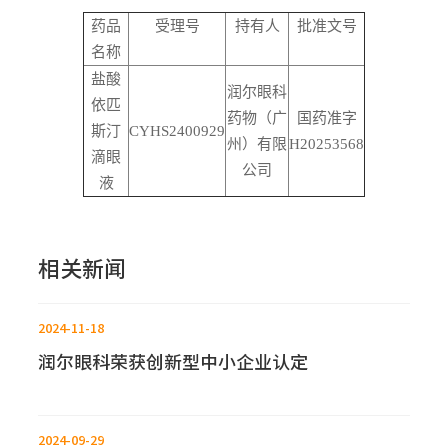
药品
受理号
持有人
批准文号
名称
盐酸
润尔眼科
依匹
药物（广
国药准字
斯汀
CYHS2400929
州）有限
H20253568
滴眼
公司
液
相关新闻
2024-11-18
润尔眼科荣获创新型中小企业认定
2024-09-29